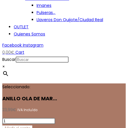
Imanes
Pulseras.,.
Llaveros Don Quijote/Ciudad Real
OUTLET
Quienes Somos
Facebook
Instagram
0,00
€
Cart
Buscar
×
Seleccionado:
ANILLO OLA DE MAR…
23,99
€
IVA Incluído
ANILLO
OLA