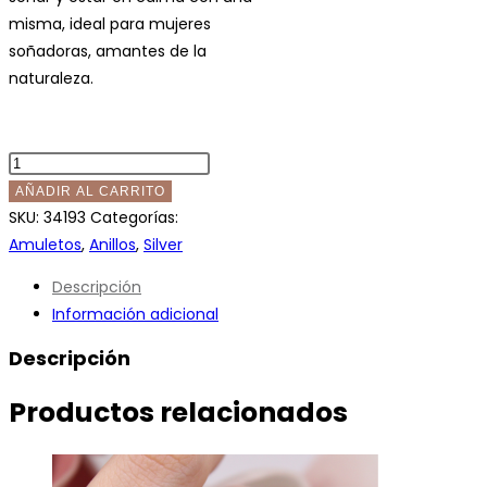
misma, ideal para mujeres
soñadoras, amantes de la
naturaleza.
ANILLO
OLA
AÑADIR AL CARRITO
DE
SKU:
34193
Categorías:
MAR
Amuletos
,
Anillos
,
Silver
SILVER
Descripción
cantidad
Información adicional
Descripción
Productos relacionados