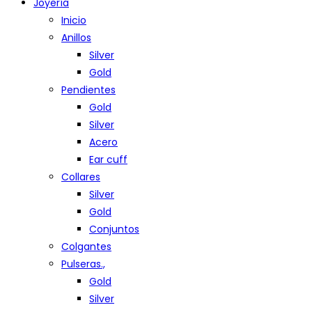
Joyería
Inicio
Anillos
Silver
Gold
Pendientes
Gold
Silver
Acero
Ear cuff
Collares
Silver
Gold
Conjuntos
Colgantes
Pulseras.,
Gold
Silver