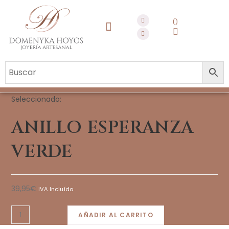
QUIENES SOMOS
Seleccionado:
ANILLO ESPERANZA
VERDE
39,95
€
IVA Incluído
AÑADIR AL CARRITO